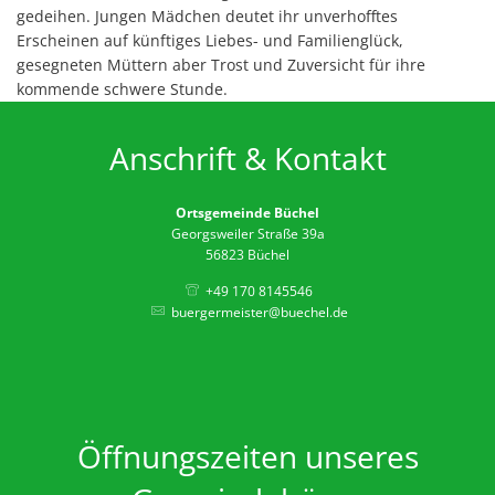
gedeihen. Jungen Mädchen deutet ihr unverhofftes
Erscheinen auf künftiges Liebes- und Familienglück,
gesegneten Müttern aber Trost und Zuversicht für ihre
kommende schwere Stunde.
Anschrift & Kontakt
Ortsgemeinde Büchel
Georgsweiler Straße 39a
56823 Büchel
+49 170 8145546
buergermeister@buechel.de
Öffnungszeiten unseres