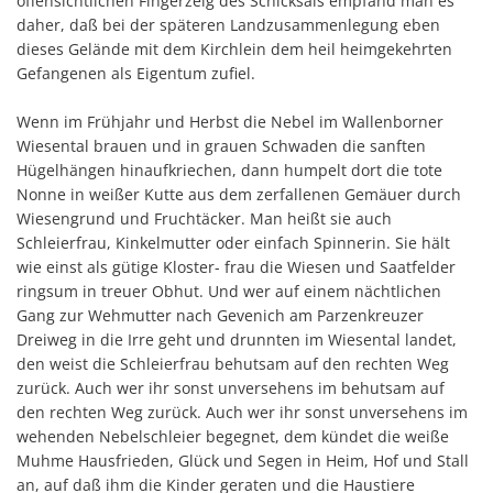
offensichtlichen Fingerzeig des Schicksals empfand man es
daher, daß bei der späteren Landzusammenlegung eben
dieses Gelände mit dem Kirchlein dem heil heimgekehrten
Gefangenen als Eigentum zufiel.
Wenn im Frühjahr und Herbst die Nebel im Wallenborner
Wiesental brauen und in grauen Schwaden die sanften
Hügelhängen hinaufkriechen, dann humpelt dort die tote
Nonne in weißer Kutte aus dem zerfallenen Gemäuer durch
Wiesengrund und Fruchtäcker. Man heißt sie auch
Schleierfrau, Kinkelmutter oder einfach Spinnerin. Sie hält
wie einst als gütige Kloster- frau die Wiesen und Saatfelder
ringsum in treuer Obhut. Und wer auf einem nächtlichen
Gang zur Wehmutter nach Gevenich am Parzenkreuzer
Dreiweg in die Irre geht und drunnten im Wiesental landet,
den weist die Schleierfrau behutsam auf den rechten Weg
zurück. Auch wer ihr sonst unversehens im behutsam auf
den rechten Weg zurück. Auch wer ihr sonst unversehens im
wehenden Nebelschleier begegnet, dem kündet die weiße
Muhme Hausfrieden, Glück und Segen in Heim, Hof und Stall
an, auf daß ihm die Kinder geraten und die Haustiere