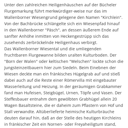
im
D
Feierli
Unter den zahlreichen Heiligenhäuschen auf der Bücheler
Wallenborner
Flurgemarkung führt merkwürdiger-weise nur das im
Farbko
Wallenborner Wiesengrund gelegene den Namen "Kirchlein".
Wiesengrund
Gemei
Von der Bachbrücke schlängelte sich ein Wiesenpfad hinauf
in den Wallenborner "Päsch", an dessen äußerem Ende auf
Zuschü
sanfter Anhöhe inmitten von Heckengestrüpp sich das
zusehends zerbröckelnde Heiligenhaus verbirgt.
Marlon
Das Wallenborner Wiesental und die umliegenden
Erricht
fruchtbaren Flurgewanne bilden uralten Kulturboden. Der
"Born der Walen" oder keltischen "Welschen" lockte schon die
Neue B
Jungsteinzeitbauern hier zum Siedeln. Beim Einebnen der
Die Ba
Wiesen deckte man ein fränkisches Hügelgrab auf und stieß
dabei auch auf die Reste einer Römervilla mit eingebauter
Spaten
Wasserleitung und Heizung. In der geräumigen Grabkammer
fand man Hufeisen, Steigbügel, Urnen, Töpfe und Vasen. Der
Wir be
Steffesbauer entnahm dem gewölbten Grabhügel allein 20
Abriss 
Wagen Basaltsteine, die er daheim zum Pflastern von Hof und
Stall verwandte. Altüberlieferte heimische Kulturbräuche
Büchel
deuten darauf hin, daß an der Stelle des heutigen Kirchleins
Zuschus
in fränkischer Zeit ein Nornen- oder Freyaheiligtum stand,