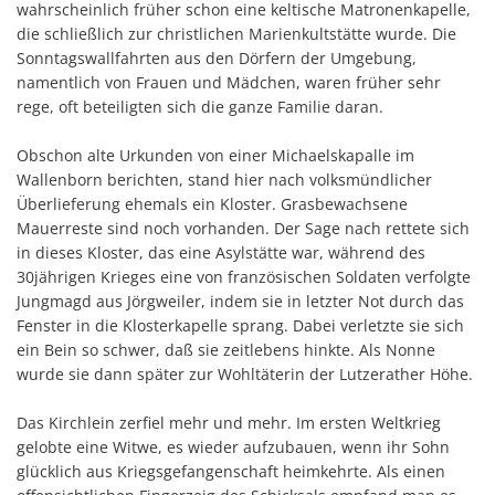
wahrscheinlich früher schon eine keltische Matronenkapelle,
Öffentl
die schließlich zur christlichen Marienkultstätte wurde. Die
Sonntagswallfahrten aus den Dörfern der Umgebung,
Dorffu
namentlich von Frauen und Mädchen, waren früher sehr
Grunds
rege, oft beteiligten sich die ganze Familie daran.
Neuer P
Obschon alte Urkunden von einer Michaelskapalle im
Ortsgem
Wallenborn berichten, stand hier nach volksmündlicher
Überlieferung ehemals ein Kloster. Grasbewachsene
Weihna
Mauerreste sind noch vorhanden. Der Sage nach rettete sich
Neuer 
in dieses Kloster, das eine Asylstätte war, während des
30jährigen Krieges eine von französischen Soldaten verfolgte
Jungmagd aus Jörgweiler, indem sie in letzter Not durch das
Fenster in die Klosterkapelle sprang. Dabei verletzte sie sich
ein Bein so schwer, daß sie zeitlebens hinkte. Als Nonne
wurde sie dann später zur Wohltäterin der Lutzerather Höhe.
Das Kirchlein zerfiel mehr und mehr. Im ersten Weltkrieg
gelobte eine Witwe, es wieder aufzubauen, wenn ihr Sohn
glücklich aus Kriegsgefangenschaft heimkehrte. Als einen