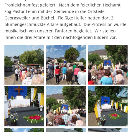
D
Feierli
Fronleichnamfest gefeiert. Nach dem feierlichen Hochamt
zog Pastor Lenin mit der Gemeinde in die Ortsteile
Farbko
Georgsweiler und Büchel. Fleißige Helfer hatten dort 3
Gemei
blumengeschmückte Altäre aufgebaut. Die Prozession wurde
musikalisch von unseren Fanfaren begleitet. Wir stellen
Zuschü
Ihnen die drei Altäre mit den nachfolgenden Bildern vor.
Marlon
Erricht
Neue B
Die Ba
Spaten
Wir be
Abriss 
Büchel
Zuschus