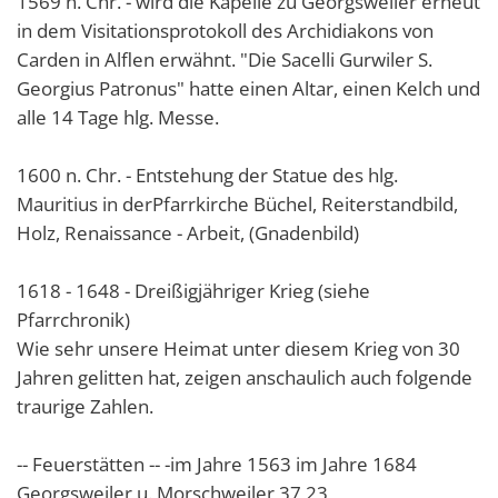
1569 n. Chr. - wird die Kapelle zu Georgsweiler erneut
in dem Visitationsprotokoll des Archidiakons von
Carden in Alflen erwähnt. "Die Sacelli Gurwiler S.
Georgius Patronus" hatte einen Altar, einen Kelch und
alle 14 Tage hlg. Messe.
1600 n. Chr. - Entstehung der Statue des hlg.
Mauritius in derPfarrkirche Büchel, Reiterstandbild,
Holz, Renaissance - Arbeit, (Gnadenbild)
1618 - 1648 - Dreißigjähriger Krieg (siehe
Pfarrchronik)
Wie sehr unsere Heimat unter diesem Krieg von 30
Jahren gelitten hat, zeigen anschaulich auch folgende
traurige Zahlen.
-- Feuerstätten -- -im Jahre 1563 im Jahre 1684
Georgsweiler u. Morschweiler 37 23