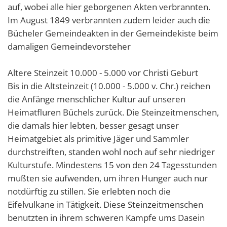
auf, wobei alle hier geborgenen Akten verbrannten.
Öffentl
Im August 1849 verbrannten zudem leider auch die
Dorffu
Bücheler Gemeindeakten in der Gemeindekiste beim
Grunds
damaligen Gemeindevorsteher
Neuer P
Altere Steinzeit 10.000 - 5.000 vor Christi Geburt
Ortsgem
Bis in die Altsteinzeit (10.000 - 5.000 v. Chr.) reichen
Weihna
die Anfänge menschlicher Kultur auf unseren
Heimatfluren Büchels zurück. Die Steinzeitmenschen,
Neuer 
die damals hier lebten, besser gesagt unser
Heimatgebiet als primitive Jäger und Sammler
durchstreiften, standen wohl noch auf sehr niedriger
Kulturstufe. Mindestens 15 von den 24 Tagesstunden
mußten sie aufwenden, um ihren Hunger auch nur
notdürftig zu stillen. Sie erlebten noch die
Eifelvulkane in Tätigkeit. Diese Steinzeitmenschen
benutzten in ihrem schweren Kampfe ums Dasein