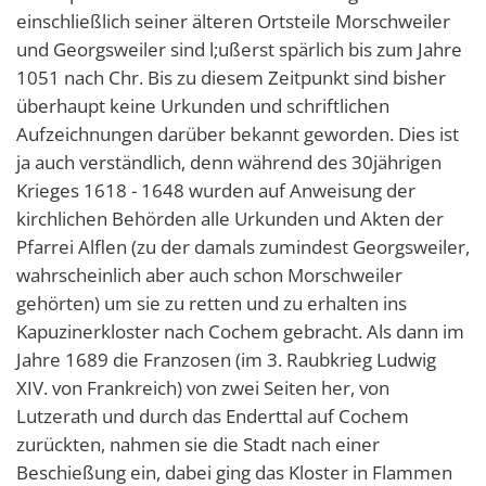
D
Feierli
einschließlich seiner älteren Ortsteile Morschweiler
und Georgsweiler sind l;ußerst spärlich bis zum Jahre
Farbko
1051 nach Chr. Bis zu diesem Zeitpunkt sind bisher
Gemei
überhaupt keine Urkunden und schriftlichen
Zuschü
Aufzeichnungen darüber bekannt geworden. Dies ist
ja auch verständlich, denn während des 30jährigen
Marlon
Krieges 1618 - 1648 wurden auf Anweisung der
Erricht
kirchlichen Behörden alle Urkunden und Akten der
Neue B
Pfarrei Alflen (zu der damals zumindest Georgsweiler,
wahrscheinlich aber auch schon Morschweiler
Die Ba
gehörten) um sie zu retten und zu erhalten ins
Spaten
Kapuzinerkloster nach Cochem gebracht. Als dann im
Wir be
Jahre 1689 die Franzosen (im 3. Raubkrieg Ludwig
XIV. von Frankreich) von zwei Seiten her, von
Abriss 
Lutzerath und durch das Enderttal auf Cochem
Büchel
zurückten, nahmen sie die Stadt nach einer
Zuschus
Beschießung ein, dabei ging das Kloster in Flammen