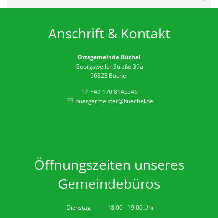
Öffentl
Dorffu
Anschrift & Kontakt
Grunds
Ortsgemeinde Büchel
Neuer P
Georgsweiler Straße 39a
56823 Büchel
Ortsgem
+49 170 8145546
Weihna
buergermeister@buechel.de
Neuer 
Öffnungszeiten unseres
Gemeindebüros
Dienstag
18:00
-
19:00
Uhr
Von 18:00 bis 19:00 Uhr