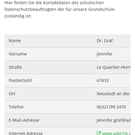
D
Hier finden Sie die Kontaktdaten des schulischen
Feierli
Datenschutzbeauftragten der für unsere Grundschule
Farbko
zuständig ist:
Gemei
Zuschü
Name
Dr. Graf
Marlon
Vorname
Jennifer
Erricht
Neue B
Straße
Le Quartier-Hornb
Die Ba
Postleitzahl
67433
Spaten
Ort
Neustadt an der W
Wir be
Telefon
06321/99 2470
Abriss 
Büchel
E-Mail-Adresse
jennifer.graf@add
Zuschus
Internet-Adresse
www.add.rlp.de