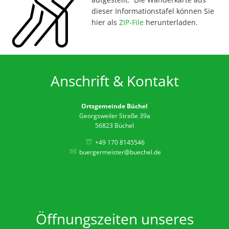
D
Feierli
dieser Informationstafel können Sie
hier als
ZIP-File
herunterladen.
Farbko
Gemei
Zuschü
Anschrift & Kontakt
Marlon
Erricht
Ortsgemeinde Büchel
Neue B
Georgsweiler Straße 39a
56823 Büchel
Die Ba
+49 170 8145546
Spaten
buergermeister@buechel.de
Wir be
Abriss 
Büchel
Öffnungszeiten unseres
Zuschus