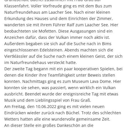
D
Feierli
Klassenfahrt. Voller Vorfreude ging es mit dem Bus zum
Naturfreundehaus am Laacher See. Nach einer kleinen
Farbko
Erkundung des Hauses und dem Einrichten der Zimmer,
Gemei
wanderten sie mit ihrem Führer Ralf zum Laacher See. Hier
beobachteten sie Mofetten. Diese Ausgasungen sind ein
Zuschü
Anzeichen dafür, dass der Vulkan immer noch aktiv ist.
Marlon
Außerdem begaben sie sich auf die Suche nach in Bims
eingeschlossenen Edelsteinen. Abends machten sich die
Erricht
Viertklässler auf die Suche nach einem kleinen Geist, der sich
im Naturfreundehaus versteckt hatte.
Neue B
Der zweite Tag begann mit ein paar kooperativen Spielen, bei
Die Ba
denen die Kinder ihre Teamfähigkeit unter Beweis stellen
konnten. Nachmittags ging es zum Museum Lava Dome. Hier
Spaten
konnten sie sehen, was passiert, wenn wirklich ein Vulkan
Wir be
ausbricht. Beendet wurde der ereignisreiche Tag mit etwas
Musik und dem Lieblingsspiel von Frau Graß.
Abriss 
Am Freitag, den 10.06.2022 ging es mit vielen neuen
Eindrücken wieder zurück nach Büchel. Trotz des schlechten
Büchel
Wetters hatten alle eine wundervolle gemeinsame Zeit.
Zuschus
An dieser Stelle ein großes Dankeschön an die