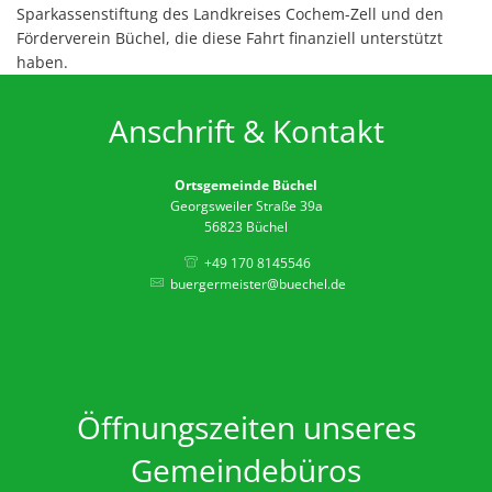
Sparkassenstiftung des Landkreises Cochem-Zell und den
Öffentl
Förderverein Büchel, die diese Fahrt finanziell unterstützt
Dorffu
haben.
Grunds
Anschrift & Kontakt
Neuer P
Ortsgem
Ortsgemeinde Büchel
Georgsweiler Straße 39a
Weihna
56823 Büchel
Neuer 
+49 170 8145546
buergermeister@buechel.de
Öffnungszeiten unseres
Gemeindebüros