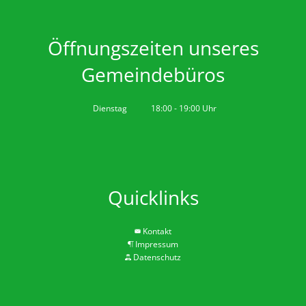
D
Feierli
Farbko
Öffnungszeiten unseres
Gemei
Gemeindebüros
Zuschü
Marlon
Dienstag
18:00
-
19:00
Uhr
Von 18:00 bis 19:00 Uhr
Erricht
Neue B
Die Ba
Quicklinks
Spaten
Wir be
Kontakt
Impressum
Abriss 
Datenschutz
Büchel
Zuschus