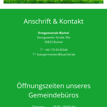
D
Feierli
Farbko
Anschrift & Kontakt
Gemei
Zuschü
Ortsgemeinde Büchel
Marlon
Georgsweiler Straße 39a
56823 Büchel
Erricht
+49 170 8145546
Neue B
buergermeister@buechel.de
Die Ba
Spaten
Wir be
Öffnungszeiten unseres
Abriss 
Gemeindebüros
Büchel
Zuschus
Dienstag
18:00
-
19:00
Uhr