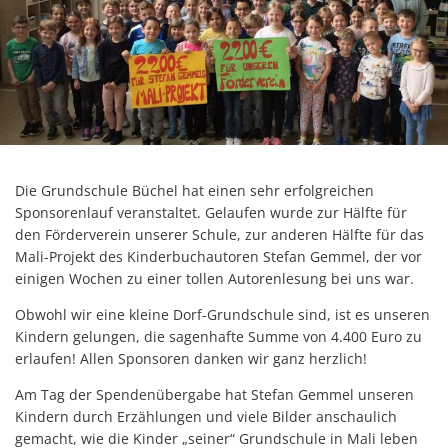
D
Feierli
Farbko
Gemei
Zuschü
Marlon
Erricht
Die Grundschule Büchel hat einen sehr erfolgreichen
Sponsorenlauf veranstaltet. Gelaufen wurde zur Hälfte für
Neue B
den Förderverein unserer Schule, zur anderen Hälfte für das
Die Ba
Mali-Projekt des Kinderbuchautoren Stefan Gemmel, der vor
einigen Wochen zu einer tollen Autorenlesung bei uns war.
Spaten
Obwohl wir eine kleine Dorf-Grundschule sind, ist es unseren
Wir be
Kindern gelungen, die sagenhafte Summe von 4.400 Euro zu
erlaufen! Allen Sponsoren danken wir ganz herzlich!
Abriss 
Am Tag der Spendenübergabe hat Stefan Gemmel unseren
Büchel
Kindern durch Erzählungen und viele Bilder anschaulich
Zuschus
gemacht, wie die Kinder „seiner“ Grundschule in Mali leben