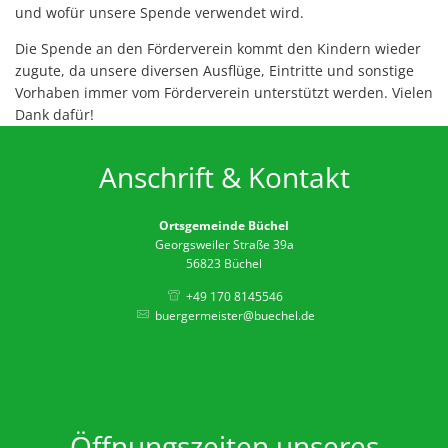
und wofür unsere Spende verwendet wird.
Öffentl
Die Spende an den Förderverein kommt den Kindern wieder
Dorffu
zugute, da unsere diversen Ausflüge, Eintritte und sonstige
Grunds
Vorhaben immer vom Förderverein unterstützt werden. Vielen
Dank dafür!
Neuer P
Ortsgem
Anschrift & Kontakt
Weihna
Ortsgemeinde Büchel
Neuer 
Georgsweiler Straße 39a
56823 Büchel
+49 170 8145546
buergermeister@buechel.de
Öffnungszeiten unseres